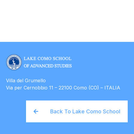
Villa del Grumello
Via per Cernobbio 11 – 22100 Como (CO) – ITALIA
Back To Lake Como School